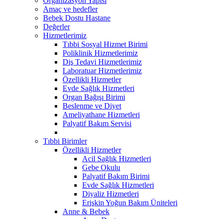
Organizasyon Yapısı
Amaç ve hedefler
Bebek Dostu Hastane
Değerler
Hizmetlerimiz
Tıbbi Sosyal Hizmet Birimi
Poliklinik Hizmetlerimiz
Diş Tedavi Hizmetlerimiz
Laboratuar Hizmetlerimiz
Özellikli Hizmetler
Evde Sağlık Hizmetleri
Organ Bağışı Birimi
Beslenme ve Diyet
Ameliyathane Hizmetleri
Palyatif Bakım Servisi
Tıbbi Birimler
Özellikli Hizmetler
Acil Sağlık Hizmetleri
Gebe Okulu
Palyatif Bakım Birimi
Evde Sağlık Hizmetleri
Diyaliz Hizmetleri
Erişkin Yoğun Bakım Üniteleri
Anne & Bebek