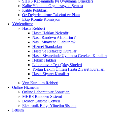
SHKS Kapsamında İyi Uygulama Örnekleri
Kalite Yönetimi Organizasyon Şeması
Kalite Politikası
Öz Değerlendirme Takvimi ve Planı
Ekip Komite Komisyon
Yönlendirme
Hasta Rehberi
Hasta Hakları Nelerdir
Nasıl Randevu Alabilirim ?
Nasıl Muayene Olabilirim?
Hizmet Standarları
Hasta ve Refakatçi Kurallar
Hasta Ziyaretinde Uyulması Gereken Kuralları
Hekim Hakları
Laboratuvar Test Çıkış Süreleri
Yoğun Bakım Ünitesi Hasta Ziyaret Kuralları
Hasta Ziyaret Kuralları
Vpn Kurulum Rehberi
Online Hizmetler
Online Laboratuvar Sonuçları
MHRS Randevu Sistemi
Doktor Çalışma Cetveli
Elektronik Belge Yönetim Sistemi
İletişim