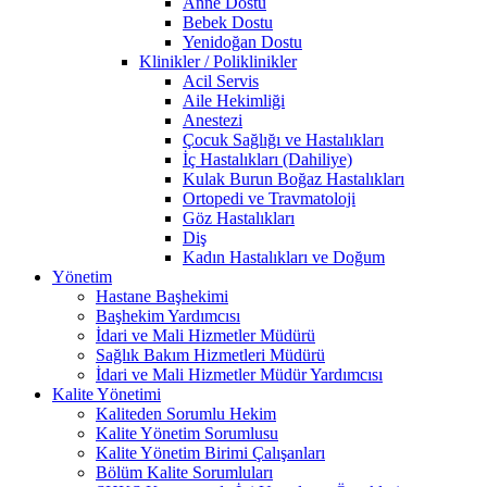
Anne Dostu
Bebek Dostu
Yenidoğan Dostu
Klinikler / Poliklinikler
Acil Servis
Aile Hekimliği
Anestezi
Çocuk Sağlığı ve Hastalıkları
İç Hastalıkları (Dahiliye)
Kulak Burun Boğaz Hastalıkları
Ortopedi ve Travmatoloji
Göz Hastalıkları
Diş
Kadın Hastalıkları ve Doğum
Yönetim
Hastane Başhekimi
Başhekim Yardımcısı
İdari ve Mali Hizmetler Müdürü
Sağlık Bakım Hizmetleri Müdürü
İdari ve Mali Hizmetler Müdür Yardımcısı
Kalite Yönetimi
Kaliteden Sorumlu Hekim
Kalite Yönetim Sorumlusu
Kalite Yönetim Birimi Çalışanları
Bölüm Kalite Sorumluları