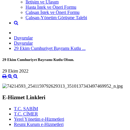
İletişim ve Ulaşım
Hasta İstek ve Öneri Formu
Çalışan İstek ve Öneri Formu
Çalışan-Yönetim Görüşme Talebi
Duyurular
Duyurular
29 Ekim Cumhuriyet Bayramı Kutlu ...
29 Ekim Cumhuriyet Bayramı Kutlu Olsun.
29 Ekim 2022
E-Hizmet Linkleri
T.C. SABİM
T.C. CİMER
Yerel Yönetim e-Hizmetleri
Resmi Kurum e-Hizmetleri