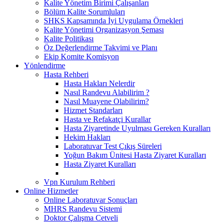
Kalite Yönetim Birimi Çalışanları
Bölüm Kalite Sorumluları
SHKS Kapsamında İyi Uygulama Örnekleri
Kalite Yönetimi Organizasyon Şeması
Kalite Politikası
Öz Değerlendirme Takvimi ve Planı
Ekip Komite Komisyon
Yönlendirme
Hasta Rehberi
Hasta Hakları Nelerdir
Nasıl Randevu Alabilirim ?
Nasıl Muayene Olabilirim?
Hizmet Standarları
Hasta ve Refakatçi Kurallar
Hasta Ziyaretinde Uyulması Gereken Kuralları
Hekim Hakları
Laboratuvar Test Çıkış Süreleri
Yoğun Bakım Ünitesi Hasta Ziyaret Kuralları
Hasta Ziyaret Kuralları
Vpn Kurulum Rehberi
Online Hizmetler
Online Laboratuvar Sonuçları
MHRS Randevu Sistemi
Doktor Çalışma Cetveli