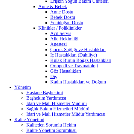
Erişkin Yoğun Bakım Üniteleri
Anne & Bebek
Anne Dostu
Bebek Dostu
Yenidoğan Dostu
Klinikler / Poliklinikler
Acil Servis
Aile Hekimliği
Anestezi
Çocuk Sağlığı ve Hastalıkları
İç Hastalıkları (Dahiliye)
Kulak Burun Boğaz Hastalıkları
Ortopedi ve Travmatoloji
Göz Hastalıkları
Diş
Kadın Hastalıkları ve Doğum
Yönetim
Hastane Başhekimi
Başhekim Yardımcısı
İdari ve Mali Hizmetler Müdürü
Sağlık Bakım Hizmetleri Müdürü
İdari ve Mali Hizmetler Müdür Yardımcısı
Kalite Yönetimi
Kaliteden Sorumlu Hekim
Kalite Yönetim Sorumlusu