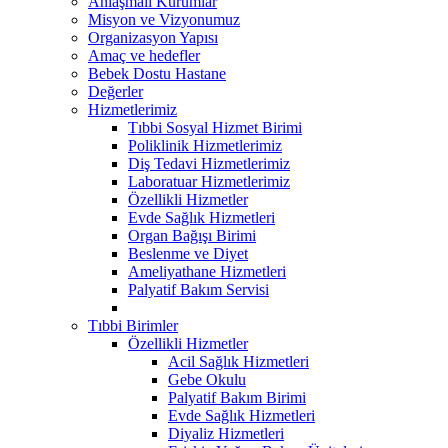
Anlaşmalı Kurumlar
Misyon ve Vizyonumuz
Organizasyon Yapısı
Amaç ve hedefler
Bebek Dostu Hastane
Değerler
Hizmetlerimiz
Tıbbi Sosyal Hizmet Birimi
Poliklinik Hizmetlerimiz
Diş Tedavi Hizmetlerimiz
Laboratuar Hizmetlerimiz
Özellikli Hizmetler
Evde Sağlık Hizmetleri
Organ Bağışı Birimi
Beslenme ve Diyet
Ameliyathane Hizmetleri
Palyatif Bakım Servisi
Tıbbi Birimler
Özellikli Hizmetler
Acil Sağlık Hizmetleri
Gebe Okulu
Palyatif Bakım Birimi
Evde Sağlık Hizmetleri
Diyaliz Hizmetleri