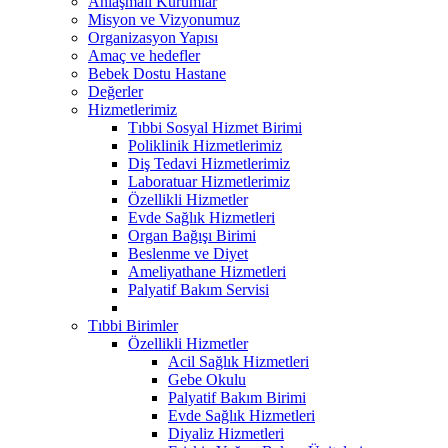
Anlaşmalı Kurumlar
Misyon ve Vizyonumuz
Organizasyon Yapısı
Amaç ve hedefler
Bebek Dostu Hastane
Değerler
Hizmetlerimiz
Tıbbi Sosyal Hizmet Birimi
Poliklinik Hizmetlerimiz
Diş Tedavi Hizmetlerimiz
Laboratuar Hizmetlerimiz
Özellikli Hizmetler
Evde Sağlık Hizmetleri
Organ Bağışı Birimi
Beslenme ve Diyet
Ameliyathane Hizmetleri
Palyatif Bakım Servisi
Tıbbi Birimler
Özellikli Hizmetler
Acil Sağlık Hizmetleri
Gebe Okulu
Palyatif Bakım Birimi
Evde Sağlık Hizmetleri
Diyaliz Hizmetleri