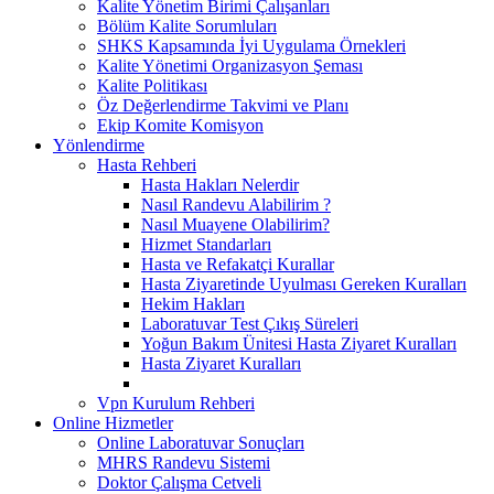
Kalite Yönetim Birimi Çalışanları
Bölüm Kalite Sorumluları
SHKS Kapsamında İyi Uygulama Örnekleri
Kalite Yönetimi Organizasyon Şeması
Kalite Politikası
Öz Değerlendirme Takvimi ve Planı
Ekip Komite Komisyon
Yönlendirme
Hasta Rehberi
Hasta Hakları Nelerdir
Nasıl Randevu Alabilirim ?
Nasıl Muayene Olabilirim?
Hizmet Standarları
Hasta ve Refakatçi Kurallar
Hasta Ziyaretinde Uyulması Gereken Kuralları
Hekim Hakları
Laboratuvar Test Çıkış Süreleri
Yoğun Bakım Ünitesi Hasta Ziyaret Kuralları
Hasta Ziyaret Kuralları
Vpn Kurulum Rehberi
Online Hizmetler
Online Laboratuvar Sonuçları
MHRS Randevu Sistemi
Doktor Çalışma Cetveli