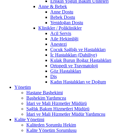
Erişkin Yoğun Bakım Üniteleri
Anne & Bebek
Anne Dostu
Bebek Dostu
Yenidoğan Dostu
Klinikler / Poliklinikler
Acil Servis
Aile Hekimliği
Anestezi
Çocuk Sağlığı ve Hastalıkları
İç Hastalıkları (Dahiliye)
Kulak Burun Boğaz Hastalıkları
Ortopedi ve Travmatoloji
Göz Hastalıkları
Diş
Kadın Hastalıkları ve Doğum
Yönetim
Hastane Başhekimi
Başhekim Yardımcısı
İdari ve Mali Hizmetler Müdürü
Sağlık Bakım Hizmetleri Müdürü
İdari ve Mali Hizmetler Müdür Yardımcısı
Kalite Yönetimi
Kaliteden Sorumlu Hekim
Kalite Yönetim Sorumlusu