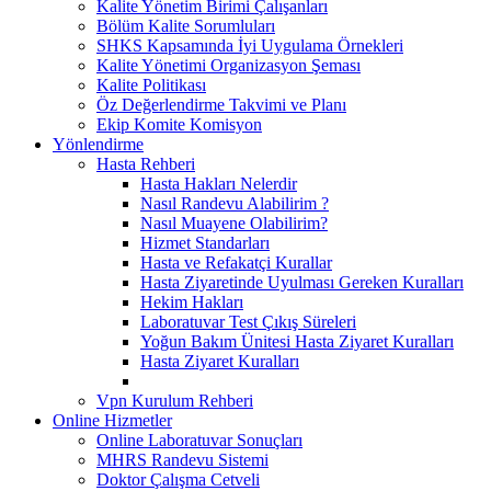
Kalite Yönetim Birimi Çalışanları
Bölüm Kalite Sorumluları
SHKS Kapsamında İyi Uygulama Örnekleri
Kalite Yönetimi Organizasyon Şeması
Kalite Politikası
Öz Değerlendirme Takvimi ve Planı
Ekip Komite Komisyon
Yönlendirme
Hasta Rehberi
Hasta Hakları Nelerdir
Nasıl Randevu Alabilirim ?
Nasıl Muayene Olabilirim?
Hizmet Standarları
Hasta ve Refakatçi Kurallar
Hasta Ziyaretinde Uyulması Gereken Kuralları
Hekim Hakları
Laboratuvar Test Çıkış Süreleri
Yoğun Bakım Ünitesi Hasta Ziyaret Kuralları
Hasta Ziyaret Kuralları
Vpn Kurulum Rehberi
Online Hizmetler
Online Laboratuvar Sonuçları
MHRS Randevu Sistemi
Doktor Çalışma Cetveli