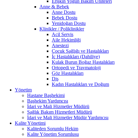
Erişkin Yoğun Bakım Üniteleri
Anne & Bebek
Anne Dostu
Bebek Dostu
Yenidoğan Dostu
Klinikler / Poliklinikler
Acil Servis
Aile Hekimliği
Anestezi
Çocuk Sağlığı ve Hastalıkları
İç Hastalıkları (Dahiliye)
Kulak Burun Boğaz Hastalıkları
Ortopedi ve Travmatoloji
Göz Hastalıkları
Diş
Kadın Hastalıkları ve Doğum
Yönetim
Hastane Başhekimi
Başhekim Yardımcısı
İdari ve Mali Hizmetler Müdürü
Sağlık Bakım Hizmetleri Müdürü
İdari ve Mali Hizmetler Müdür Yardımcısı
Kalite Yönetimi
Kaliteden Sorumlu Hekim
Kalite Yönetim Sorumlusu