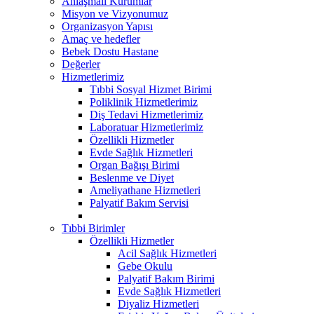
Anlaşmalı Kurumlar
Misyon ve Vizyonumuz
Organizasyon Yapısı
Amaç ve hedefler
Bebek Dostu Hastane
Değerler
Hizmetlerimiz
Tıbbi Sosyal Hizmet Birimi
Poliklinik Hizmetlerimiz
Diş Tedavi Hizmetlerimiz
Laboratuar Hizmetlerimiz
Özellikli Hizmetler
Evde Sağlık Hizmetleri
Organ Bağışı Birimi
Beslenme ve Diyet
Ameliyathane Hizmetleri
Palyatif Bakım Servisi
Tıbbi Birimler
Özellikli Hizmetler
Acil Sağlık Hizmetleri
Gebe Okulu
Palyatif Bakım Birimi
Evde Sağlık Hizmetleri
Diyaliz Hizmetleri