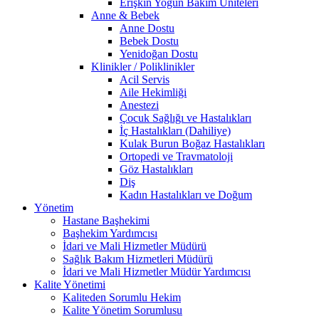
Erişkin Yoğun Bakım Üniteleri
Anne & Bebek
Anne Dostu
Bebek Dostu
Yenidoğan Dostu
Klinikler / Poliklinikler
Acil Servis
Aile Hekimliği
Anestezi
Çocuk Sağlığı ve Hastalıkları
İç Hastalıkları (Dahiliye)
Kulak Burun Boğaz Hastalıkları
Ortopedi ve Travmatoloji
Göz Hastalıkları
Diş
Kadın Hastalıkları ve Doğum
Yönetim
Hastane Başhekimi
Başhekim Yardımcısı
İdari ve Mali Hizmetler Müdürü
Sağlık Bakım Hizmetleri Müdürü
İdari ve Mali Hizmetler Müdür Yardımcısı
Kalite Yönetimi
Kaliteden Sorumlu Hekim
Kalite Yönetim Sorumlusu