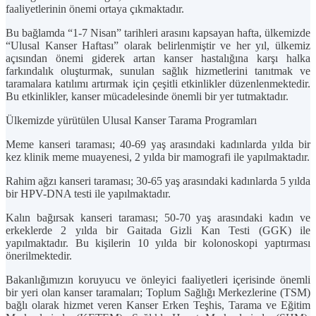
faaliyetlerinin önemi ortaya çıkmaktadır.
Bu bağlamda “1-7 Nisan” tarihleri arasını kapsayan hafta, ülkemizde
“Ulusal Kanser Haftası” olarak belirlenmiştir ve her yıl, ülkemiz
açısından önemi giderek artan kanser hastalığına karşı halka
farkındalık oluşturmak, sunulan sağlık hizmetlerini tanıtmak ve
taramalara katılımı artırmak için çeşitli etkinlikler düzenlenmektedir.
Bu etkinlikler, kanser mücadelesinde önemli bir yer tutmaktadır.
Ülkemizde yürütülen Ulusal Kanser Tarama Programları
Meme kanseri taraması;
40-69 yaş arasındaki kadınlarda yılda bir
kez klinik meme muayenesi, 2 yılda bir mamografi ile yapılmaktadır.
Rahim ağzı kanseri taraması;
30-65 yaş arasındaki kadınlarda 5 yılda
bir HPV-DNA testi ile yapılmaktadır.
Kalın bağırsak kanseri taraması;
50-70 yaş arasındaki kadın ve
erkeklerde 2 yılda bir Gaitada Gizli Kan Testi (GGK) ile
yapılmaktadır. Bu kişilerin 10 yılda bir kolonoskopi yaptırması
önerilmektedir.
Bakanlığımızın koruyucu ve önleyici faaliyetleri içerisinde önemli
bir yeri olan kanser taramaları; Toplum Sağlığı Merkezlerine (TSM)
bağlı olarak hizmet veren Kanser Erken Teşhis, Tarama ve Eğitim