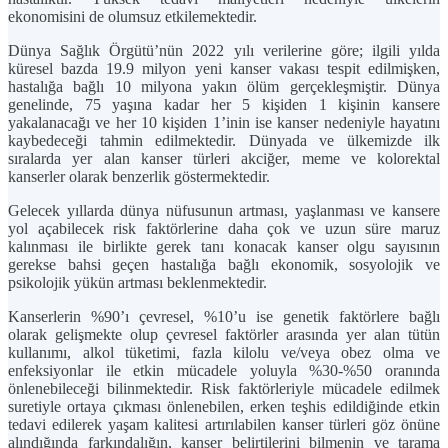
ekonomisini de olumsuz etkilemektedir.
Dünya Sağlık Örgütü’nün 2022 yılı verilerine göre; ilgili yılda
küresel bazda 19.9 milyon yeni kanser vakası tespit edilmişken,
hastalığa bağlı 10 milyona yakın ölüm gerçekleşmiştir. Dünya
genelinde, 75 yaşına kadar her 5 kişiden 1 kişinin kansere
yakalanacağı ve her 10 kişiden 1’inin ise kanser nedeniyle hayatını
kaybedeceği tahmin edilmektedir. Dünyada ve ülkemizde ilk
sıralarda yer alan kanser türleri akciğer, meme ve kolorektal
kanserler olarak benzerlik göstermektedir.
Gelecek yıllarda dünya nüfusunun artması, yaşlanması ve kansere
yol açabilecek risk faktörlerine daha çok ve uzun süre maruz
kalınması ile birlikte gerek tanı konacak kanser olgu sayısının
gerekse bahsi geçen hastalığa bağlı ekonomik, sosyolojik ve
psikolojik yükün artması beklenmektedir.
Kanserlerin %90’ı çevresel, %10’u ise genetik faktörlere bağlı
olarak gelişmekte olup çevresel faktörler arasında yer alan tütün
kullanımı, alkol tüketimi, fazla kilolu ve/veya obez olma ve
enfeksiyonlar ile etkin mücadele yoluyla %30-%50 oranında
önlenebileceği bilinmektedir. Risk faktörleriyle mücadele edilmek
suretiyle ortaya çıkması önlenebilen, erken teşhis edildiğinde etkin
tedavi edilerek yaşam kalitesi artırılabilen kanser türleri göz önüne
alındığında farkındalığın, kanser belirtilerini bilmenin ve tarama