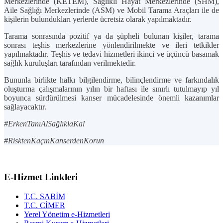
Merkezlerinde (KETEM), Sağlıklı Hayat Merkezlerinde (SHM),
Aile Sağlığı Merkezlerinde (ASM) ve Mobil Tarama Araçları ile de
kişilerin bulundukları yerlerde ücretsiz olarak yapılmaktadır.
Tarama sonrasında pozitif ya da şüpheli bulunan kişiler, tarama
sonrası teşhis merkezlerine yönlendirilmekte ve ileri tetkikler
yapılmaktadır. Teşhis ve tedavi hizmetleri ikinci ve üçüncü basamak
sağlık kuruluşları tarafından verilmektedir.
Bununla birlikte halkı bilgilendirme, bilinçlendirme ve farkındalık
oluşturma çalışmalarının yılın bir haftası ile sınırlı tutulmayıp yıl
boyunca sürdürülmesi kanser mücadelesinde önemli kazanımlar
sağlayacaktır.
#ErkenTanıAlSağlıklaKal
#RisktenKaçınKanserdenKorun
E-Hizmet Linkleri
T.C. SABİM
T.C. CİMER
Yerel Yönetim e-Hizmetleri