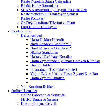
Kalite Yönetim Birimi Çalışanları
Bölüm Kalite Sorumluları
SHKS Kapsamında İyi Uygulama Örnekleri
Kalite Yönetimi Organizasyon Şeması
Kalite Politikası
Öz Değerlendirme Takvimi ve Planı
Ekip Komite Komisyon
Yönlendirme
Hasta Rehberi
Hasta Hakları Nelerdir
Nasıl Randevu Alabilirim ?
Nasıl Muayene Olabilirim?
Hizmet Standarları
Hasta ve Refakatçi Kurallar
Hasta Ziyaretinde Uyulması Gereken Kuralları
Hekim Hakları
Laboratuvar Test Çıkış Süreleri
Yoğun Bakım Ünitesi Hasta Ziyaret Kuralları
Hasta Ziyaret Kuralları
Vpn Kurulum Rehberi
Online Hizmetler
Online Laboratuvar Sonuçları
MHRS Randevu Sistemi
Doktor Çalışma Cetveli