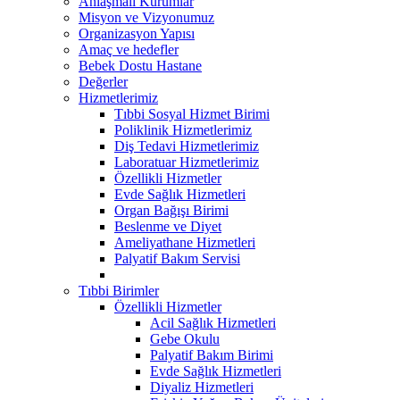
Anlaşmalı Kurumlar
Misyon ve Vizyonumuz
Organizasyon Yapısı
Amaç ve hedefler
Bebek Dostu Hastane
Değerler
Hizmetlerimiz
Tıbbi Sosyal Hizmet Birimi
Poliklinik Hizmetlerimiz
Diş Tedavi Hizmetlerimiz
Laboratuar Hizmetlerimiz
Özellikli Hizmetler
Evde Sağlık Hizmetleri
Organ Bağışı Birimi
Beslenme ve Diyet
Ameliyathane Hizmetleri
Palyatif Bakım Servisi
Tıbbi Birimler
Özellikli Hizmetler
Acil Sağlık Hizmetleri
Gebe Okulu
Palyatif Bakım Birimi
Evde Sağlık Hizmetleri
Diyaliz Hizmetleri