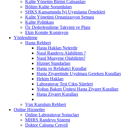
Kalite Yönetim Birimi Çalışanları
Bölüm Kalite Sorumluları
SHKS Kapsamında İyi Uygulama Örnekleri
Kalite Yönetimi Organizasyon Şeması
Kalite Politikası
Öz Değerlendirme Takvimi ve Planı
Ekip Komite Komisyon
Yönlendirme
Hasta Rehberi
Hasta Hakları Nelerdir
Nasıl Randevu Alabilirim ?
Nasıl Muayene Olabilirim?
Hizmet Standarları
Hasta ve Refakatçi Kurallar
Hasta Ziyaretinde Uyulması Gereken Kuralları
Hekim Hakları
Laboratuvar Test Çıkış Süreleri
Yoğun Bakım Ünitesi Hasta Ziyaret Kuralları
Hasta Ziyaret Kuralları
Vpn Kurulum Rehberi
Online Hizmetler
Online Laboratuvar Sonuçları
MHRS Randevu Sistemi
Doktor Çalışma Cetveli