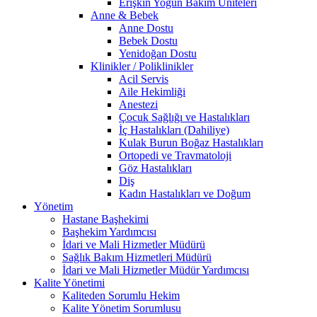
Erişkin Yoğun Bakım Üniteleri
Anne & Bebek
Anne Dostu
Bebek Dostu
Yenidoğan Dostu
Klinikler / Poliklinikler
Acil Servis
Aile Hekimliği
Anestezi
Çocuk Sağlığı ve Hastalıkları
İç Hastalıkları (Dahiliye)
Kulak Burun Boğaz Hastalıkları
Ortopedi ve Travmatoloji
Göz Hastalıkları
Diş
Kadın Hastalıkları ve Doğum
Yönetim
Hastane Başhekimi
Başhekim Yardımcısı
İdari ve Mali Hizmetler Müdürü
Sağlık Bakım Hizmetleri Müdürü
İdari ve Mali Hizmetler Müdür Yardımcısı
Kalite Yönetimi
Kaliteden Sorumlu Hekim
Kalite Yönetim Sorumlusu