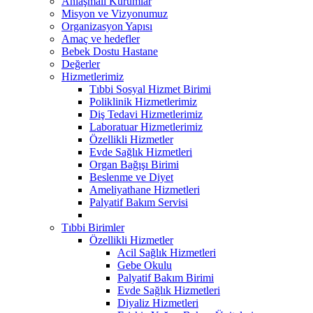
Anlaşmalı Kurumlar
Misyon ve Vizyonumuz
Organizasyon Yapısı
Amaç ve hedefler
Bebek Dostu Hastane
Değerler
Hizmetlerimiz
Tıbbi Sosyal Hizmet Birimi
Poliklinik Hizmetlerimiz
Diş Tedavi Hizmetlerimiz
Laboratuar Hizmetlerimiz
Özellikli Hizmetler
Evde Sağlık Hizmetleri
Organ Bağışı Birimi
Beslenme ve Diyet
Ameliyathane Hizmetleri
Palyatif Bakım Servisi
Tıbbi Birimler
Özellikli Hizmetler
Acil Sağlık Hizmetleri
Gebe Okulu
Palyatif Bakım Birimi
Evde Sağlık Hizmetleri
Diyaliz Hizmetleri