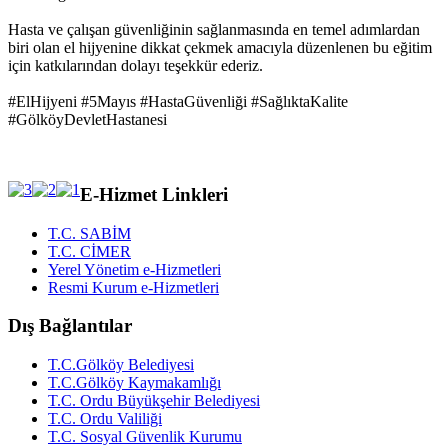
Hasta ve çalışan güvenliğinin sağlanmasında en temel adımlardan
biri olan el hijyenine dikkat çekmek amacıyla düzenlenen bu eğitim
için katkılarından dolayı teşekkür ederiz.
#ElHijyeni #5Mayıs #HastaGüvenliği #SağlıktaKalite
#GölköyDevletHastanesi
E-Hizmet Linkleri
T.C. SABİM
T.C. CİMER
Yerel Yönetim e-Hizmetleri
Resmi Kurum e-Hizmetleri
Dış Bağlantılar
T.C.Gölköy Belediyesi
T.C.Gölköy Kaymakamlığı
T.C. Ordu Büyükşehir Belediyesi
T.C. Ordu Valiliği
T.C. Sosyal Güvenlik Kurumu